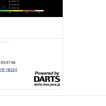
リック！
3:47:46
究 (英語)
]