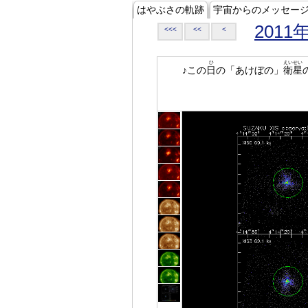
はやぶさの軌跡
宇宙からのメッセー
2011
<<<
<<
<
ひ
えいせい
♪この
日
の「あけぼの」
衛星