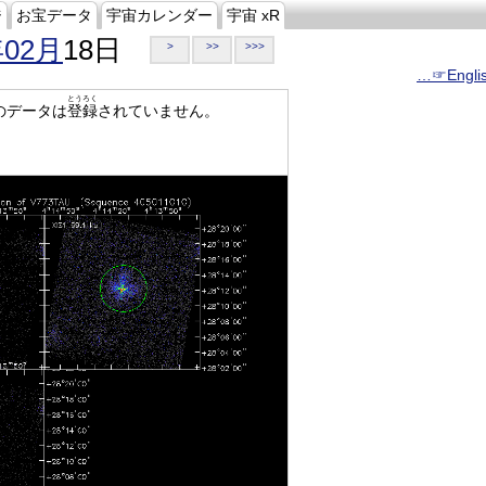
ジ
お宝データ
宇宙カレンダー
宇宙 xR
年02月
18日
>
>>
>>>
…☞Engli
とうろく
のデータは
登録
されていません。