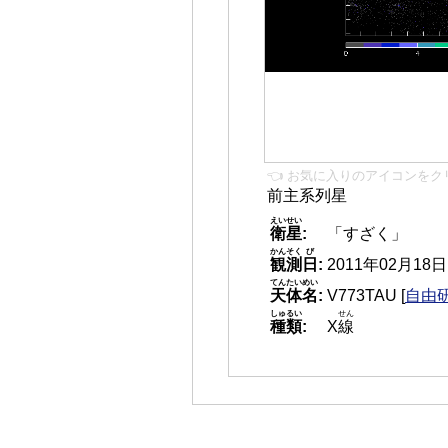
👈 お気に入りのアイコンをク
前主系列星
えいせい
衛星
:
「すざく」
かんそく
び
観測
日
:
2011年02月18日 0
てんたいめい
天体名
:
V773TAU
[
自由研
しゅるい
せん
種類
:
X
線