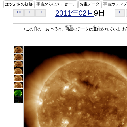
はやぶさの軌跡
宇宙からのメッセージ
お宝データ
宇宙カレンダ
2011年02月
9日
<<<
<<
<
>
ひ
えいせい
とうろく
♪この
日
の「あけぼの」
衛星
のデータは
登録
されていませ