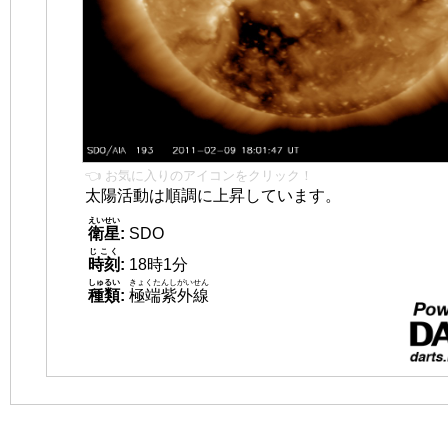
👈 お気に入りのアイコンをクリック！
太陽活動は順調に上昇しています。
えいせい
衛星
:
SDO
じこく
時刻
:
18時1分
しゅるい
きょくたんしがいせん
種類
:
極端紫外線