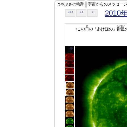
はやぶさの軌跡
宇宙からのメッセー
2010
<<<
<<
<
ひ
えいせい
♪この
日
の「あけぼの」
衛星