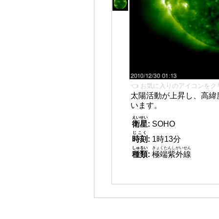
👈 お気に入りのアイコンをク
太陽活動が上昇し、高緯
います。
えいせい
衛星
:
SOHO
じこく
時刻
:
1時13分
しゅるい
きょくたんしがいせん
種類
:
極端紫外線