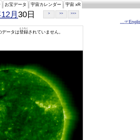
ジ
お宝データ
宇宙カレンダー
宇宙 xR
年12月
30日
>
>>
>>>
…☞Engli
とうろく
のデータは
登録
されていません。