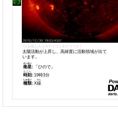
👈 お気に入りのアイコンをクリック！
太陽活動が上昇し、高緯度に活動領域が出て
います。
えいせい
衛星
:
「ひので」
じこく
時刻
:
19時3分
しゅるい
せん
種類
:
X
線