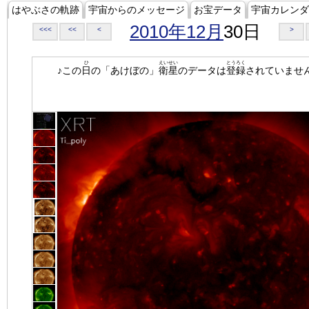
はやぶさの軌跡
宇宙からのメッセージ
お宝データ
宇宙カレンダ
2010年12月
30日
<<<
<<
<
>
ひ
えいせい
とうろく
♪この
日
の「あけぼの」
衛星
のデータは
登録
されていませ