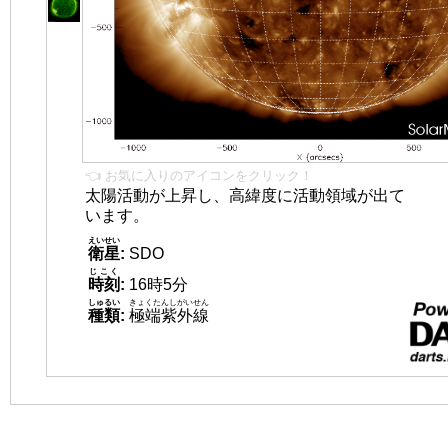
👈 お気に入りのアイコンをクリック！
太陽活動が上昇し、高緯度に活動領域が出て
います。
えいせい
衛星
:
SDO
じこく
時刻
:
16時5分
しゅるい
きょくたんしがいせん
種類
:
極端紫外線