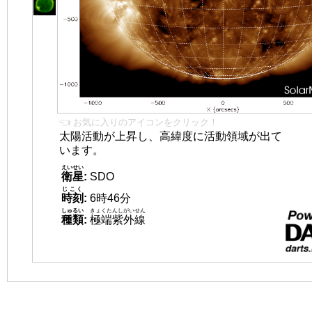
👈 お気に入りのアイコンをクリック！
太陽活動が上昇し、高緯度に活動領域が出て
います。
えいせい
衛星
:
SDO
じこく
時刻
:
6時46分
しゅるい
きょくたんしがいせん
種類
:
極端紫外線