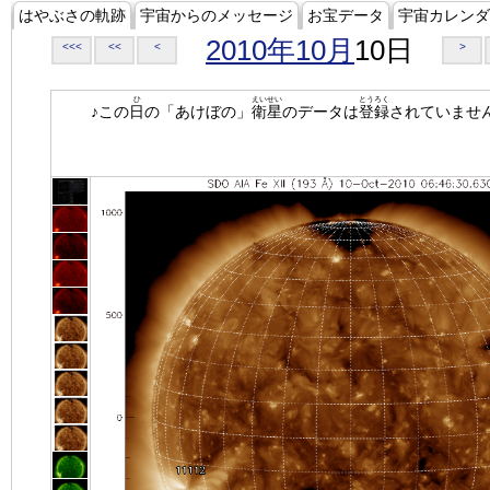
はやぶさの軌跡
宇宙からのメッセージ
お宝データ
宇宙カレンダ
2010年10月
10日
<<<
<<
<
>
ひ
えいせい
とうろく
♪この
日
の「あけぼの」
衛星
のデータは
登録
されていませ