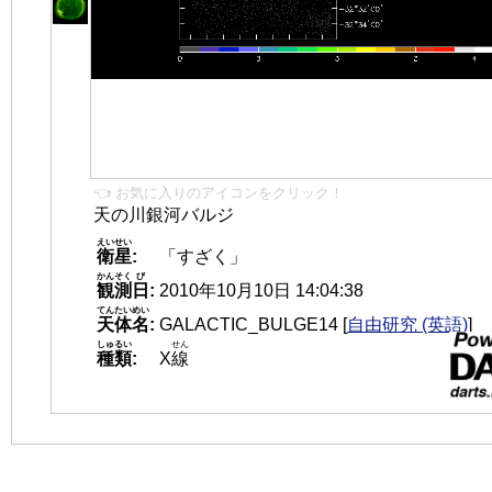
👈 お気に入りのアイコンをクリック！
天の川銀河バルジ
えいせい
衛星
:
「すざく」
かんそく
び
観測
日
:
2010年10月10日 14:04:38
てんたいめい
天体名
:
GALACTIC_BULGE14
[
自由研究 (英語)
]
しゅるい
せん
種類
:
X
線