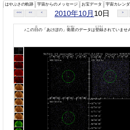
はやぶさの軌跡
宇宙からのメッセージ
お宝データ
宇宙カレンダ
2010年10月
10日
<<<
<<
<
>
ひ
えいせい
とうろく
♪この
日
の「あけぼの」
衛星
のデータは
登録
されていませ