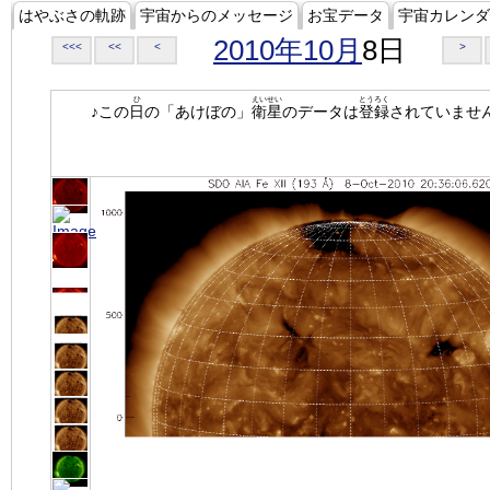
はやぶさの軌跡
宇宙からのメッセージ
お宝データ
宇宙カレンダ
2010年10月
8日
<<<
<<
<
>
ひ
えいせい
とうろく
♪この
日
の「あけぼの」
衛星
のデータは
登録
されていませ