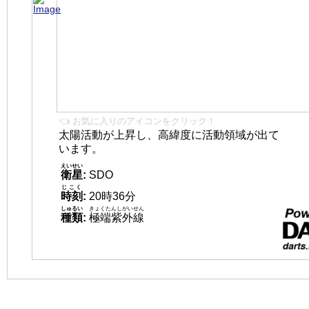
👈 お気に入りのアイコンをクリック！
太陽活動が上昇し、高緯度に活動領域が出て
います。
えいせい
衛星
:
SDO
じこく
時刻
:
20時36分
しゅるい
きょくたんしがいせん
種類
:
極端紫外線