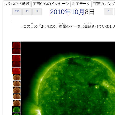
はやぶさの軌跡
宇宙からのメッセージ
お宝データ
宇宙カレンダ
2010年10月
8日
<<<
<<
<
>
ひ
えいせい
とうろく
♪この
日
の「あけぼの」
衛星
のデータは
登録
されていませ