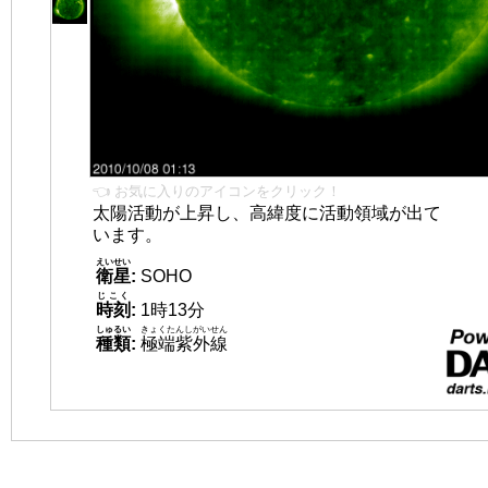
👈 お気に入りのアイコンをクリック！
太陽活動が上昇し、高緯度に活動領域が出て
います。
えいせい
衛星
:
SOHO
じこく
時刻
:
1時13分
しゅるい
きょくたんしがいせん
種類
:
極端紫外線