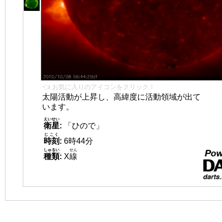
👈 お気に入りのアイコンをクリック！
太陽活動が上昇し、高緯度に活動領域が出て
います。
えいせい
衛星
:
「ひので」
じこく
時刻
:
6時44分
しゅるい
せん
種類
:
X
線