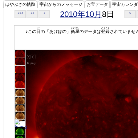
はやぶさの軌跡
宇宙からのメッセージ
お宝データ
宇宙カレンダ
2010年10月
8日
<<<
<<
<
>
ひ
えいせい
とうろく
♪この
日
の「あけぼの」
衛星
のデータは
登録
されていませ