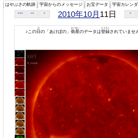
はやぶさの軌跡
宇宙からのメッセージ
お宝データ
宇宙カレンダ
2010年10月
11日
<<<
<<
<
>
ひ
えいせい
とうろく
♪この
日
の「あけぼの」
衛星
のデータは
登録
されていませ