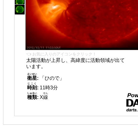
👈 お気に入りのアイコンをクリック！
太陽活動が上昇し、高緯度に活動領域が出て
います。
えいせい
衛星
:
「ひので」
じこく
時刻
:
11時3分
しゅるい
せん
種類
:
X
線