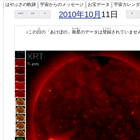
はやぶさの軌跡
宇宙からのメッセージ
お宝データ
宇宙カレンダ
2010年10月
11日
<<<
<<
<
>
ひ
えいせい
とうろく
♪この
日
の「あけぼの」
衛星
のデータは
登録
されていませ