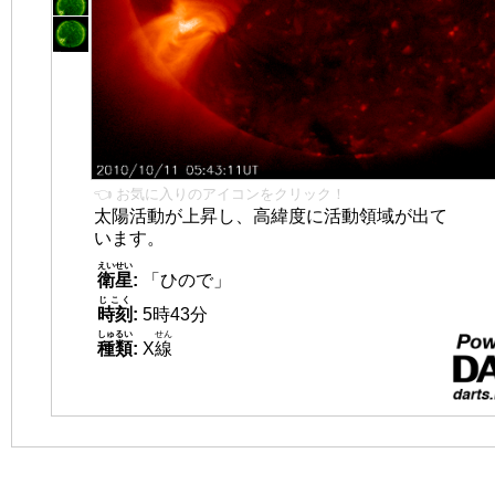
👈 お気に入りのアイコンをクリック！
太陽活動が上昇し、高緯度に活動領域が出て
います。
えいせい
衛星
:
「ひので」
じこく
時刻
:
5時43分
しゅるい
せん
種類
:
X
線