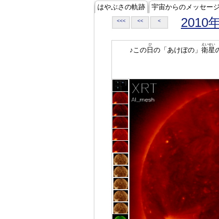
はやぶさの軌跡
宇宙からのメッセー
2010
<<<
<<
<
ひ
えいせい
♪この
日
の「あけぼの」
衛星