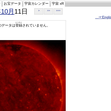
ジ
お宝データ
宇宙カレンダー
宇宙 xR
年10月
11日
>
>>
>>>
…☞Engli
とうろく
のデータは
登録
されていません。