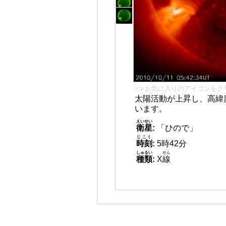
👈 お気に入りのアイコンをク
太陽活動が上昇し、高緯
います。
えいせい
衛星
:
「ひので」
じこく
時刻
:
5時42分
しゅるい
せん
種類
:
X
線