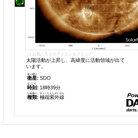
👈 お気に入りのアイコンをクリック！
太陽活動が上昇し、高緯度に活動領域が出て
います。
えいせい
衛星
:
SDO
じこく
時刻
:
18時39分
しゅるい
きょくたんしがいせん
種類
:
極端紫外線