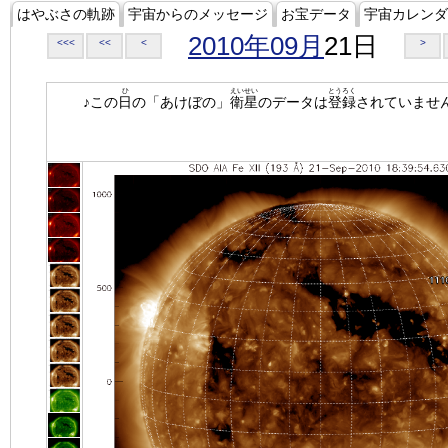
はやぶさの軌跡
宇宙からのメッセージ
お宝データ
宇宙カレンダ
2010年09月
21日
<<<
<<
<
>
ひ
えいせい
とうろく
♪この
日
の「あけぼの」
衛星
のデータは
登録
されていませ