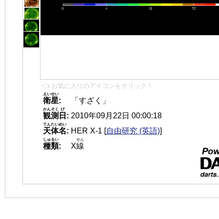
👈 お気に入りのアイコンをクリック！
えいせい
衛星
:
「すざく」
かんそく
び
観測
日
:
2010年09月22日 00:00:18
てんたいめい
天体名
:
HER X-1
[
自由研究 (英語)
]
しゅるい
せん
種類
:
X
線