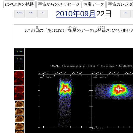
はやぶさの軌跡
宇宙からのメッセージ
お宝データ
宇宙カレンダ
2010年09月
22日
<<<
<<
<
>
ひ
えいせい
とうろく
♪この
日
の「あけぼの」
衛星
のデータは
登録
されていませ