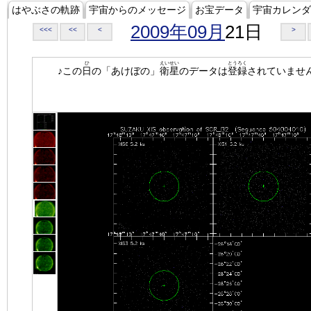
はやぶさの軌跡
宇宙からのメッセージ
お宝データ
宇宙カレンダ
2009年09月
21日
<<<
<<
<
>
ひ
えいせい
とうろく
♪この
日
の「あけぼの」
衛星
のデータは
登録
されていませ