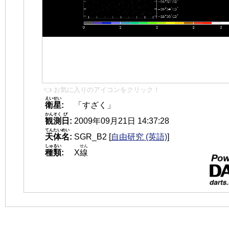
👈 お気に入りのアイコンをクリック！
えいせい
衛星
:
「すざく」
かんそく
び
観測
日
:
2009年09月21日 14:37:28
てんたいめい
天体名
:
SGR_B2
[
自由研究 (英語)
]
しゅるい
せん
種類
:
X
線