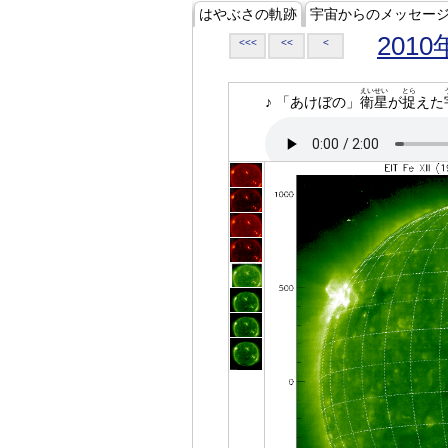
はやぶさの軌跡
宇宙からのメッセー
2010
<<<
<<
<
えいせい
とら
♪ 「あけぼの」
衛星
が
捉
えた