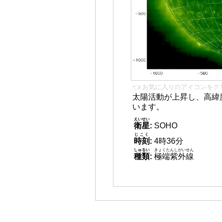
👈 お気に入りのアイコンをク
太陽活動が上昇し、高緯
います。
えいせい
衛星
:
SOHO
じこく
時刻
:
4時36分
しゅるい
きょくたんしがいせん
種類
:
極端紫外線