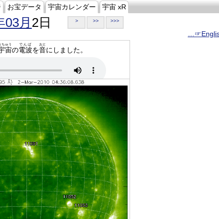
ジ
お宝データ
宇宙カレンダー
宇宙 xR
年03月
2日
>
>>
>>>
…☞Engli
うちゅう
でんぱ
おと
宇宙
の
電波
を
音
にしました。