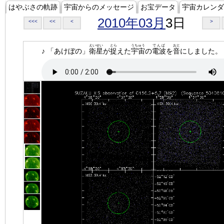
はやぶさの軌跡
宇宙からのメッセージ
お宝データ
宇宙カレンダ
2010年03月
3日
<<<
<<
<
>
えいせい
とら
うちゅう
でんぱ
おと
♪ 「あけぼの」
衛星
が
捉
えた
宇宙
の
電波
を
音
にしました。