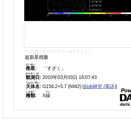
👈 お気に入りのアイコンをクリック！
超新星残骸
えいせい
衛星
:
「すざく」
かんそく
び
観測
日
:
2010年03月03日 18:07:43
てんたいめい
天体名
:
G156.2+5.7 (NW2)
[
自由研究 (英語)
]
しゅるい
せん
種類
:
X
線