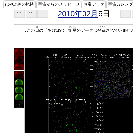
はやぶさの軌跡
宇宙からのメッセージ
お宝データ
宇宙カレンダ
2010年02月
6日
<<<
<<
<
>
ひ
えいせい
とうろく
♪この
日
の「あけぼの」
衛星
のデータは
登録
されていませ