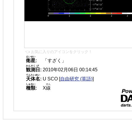
👈 お気に入りのアイコンをクリック！
えいせい
衛星
:
「すざく」
かんそく
び
観測
日
:
2010年02月06日 00:14:45
てんたいめい
天体名
:
U SCO
[
自由研究 (英語)
]
しゅるい
せん
種類
:
X
線