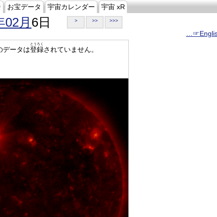
ジ
お宝データ
宇宙カレンダー
宇宙 xR
年02月
6日
>
>>
>>>
…☞Engli
とうろく
のデータは
登録
されていません。