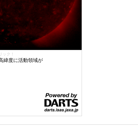
リック！
高緯度に活動領域が