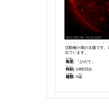
👈 お気に入りのアイコンをク
活動極小期の太陽です。
出ています。
えいせい
衛星
:
「ひので」
じこく
時刻
:
14時33分
しゅるい
せん
種類
:
X
線