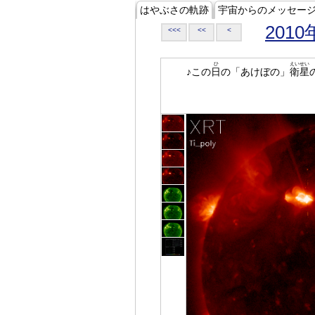
はやぶさの軌跡
宇宙からのメッセー
2010
<<<
<<
<
ひ
えいせい
♪この
日
の「あけぼの」
衛星