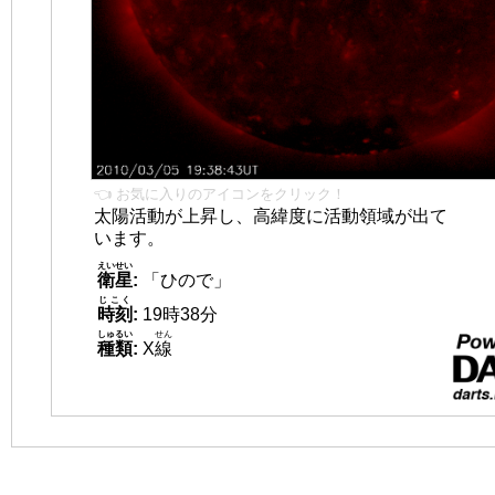
👈 お気に入りのアイコンをクリック！
太陽活動が上昇し、高緯度に活動領域が出て
います。
えいせい
衛星
:
「ひので」
じこく
時刻
:
19時38分
しゅるい
せん
種類
:
X
線