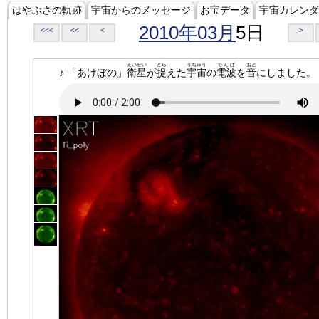
はやぶさの軌跡
宇宙からのメッセージ
お宝データ
宇宙カレンダ
2010年03月
5日
<<<
<<
<
>
えいせい
とら
うちゅう
でんぱ
おと
♪ 「あけぼの」
衛星
が
捉
えた
宇宙
の
電波
を
音
にしました。