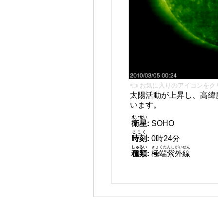
👈 お気に入りのアイコンをク
太陽活動が上昇し、高緯
います。
えいせい
衛星
:
SOHO
じこく
時刻
:
0時24分
しゅるい
きょくたんしがいせん
種類
:
極端紫外線