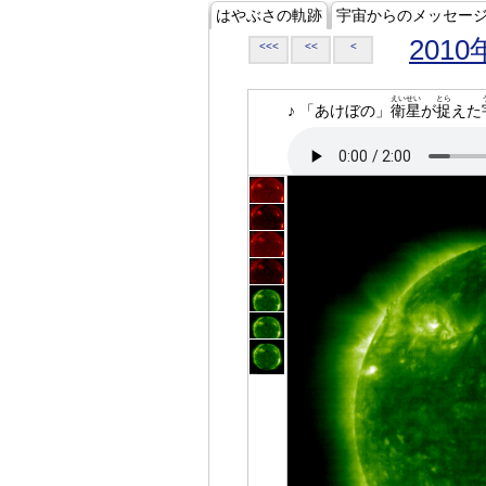
はやぶさの軌跡
宇宙からのメッセー
2010
<<<
<<
<
えいせい
とら
♪ 「あけぼの」
衛星
が
捉
えた