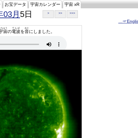
ジ
お宝データ
宇宙カレンダー
宇宙 xR
年03月
5日
>
>>
>>>
…☞Engli
うちゅう
でんぱ
おと
宇宙
の
電波
を
音
にしました。