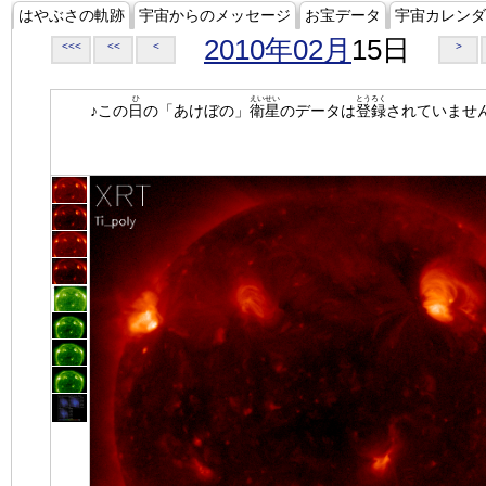
はやぶさの軌跡
宇宙からのメッセージ
お宝データ
宇宙カレンダ
2010年02月
15日
<<<
<<
<
>
ひ
えいせい
とうろく
♪この
日
の「あけぼの」
衛星
のデータは
登録
されていませ