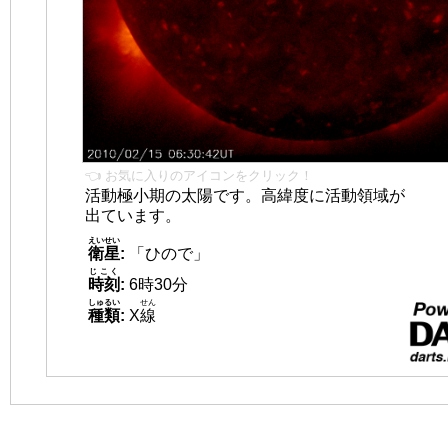
👈 お気に入りのアイコンをクリック！
活動極小期の太陽です。高緯度に活動領域が
出ています。
えいせい
衛星
:
「ひので」
じこく
時刻
:
6時30分
しゅるい
せん
種類
:
X
線