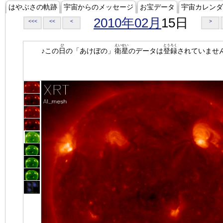
はやぶさの軌跡
宇宙からのメッセージ
お宝データ
宇宙カレンダ
2010年02月
15日
<<<
<<
<
>
ひ
えいせい
とうろく
♪この
日
の「あけぼの」
衛星
のデータは
登録
されていませ