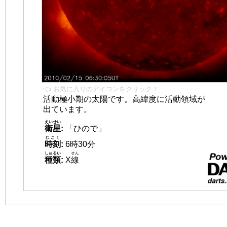
👈 お気に入りのアイコンをクリック！
活動極小期の太陽です。高緯度に活動領域が
出ています。
えいせい
衛星
:
「ひので」
じこく
時刻
:
6時30分
しゅるい
せん
種類
:
X
線