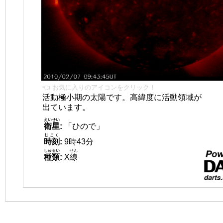
👈 お気に入りのアイコンをクリック！
活動極小期の太陽です。高緯度に活動領域が
出ています。
えいせい
衛星
:
「ひので」
じこく
時刻
:
9時43分
しゅるい
せん
種類
:
X
線