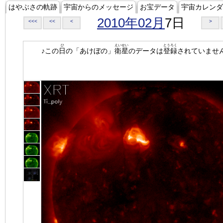
はやぶさの軌跡
宇宙からのメッセージ
お宝データ
宇宙カレンダ
2010年02月
7日
<<<
<<
<
>
ひ
えいせい
とうろく
♪この
日
の「あけぼの」
衛星
のデータは
登録
されていませ