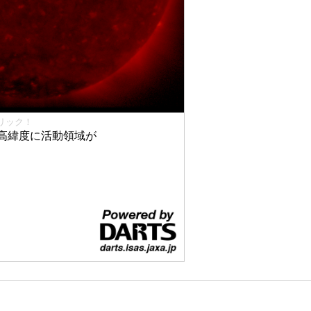
リック！
高緯度に活動領域が