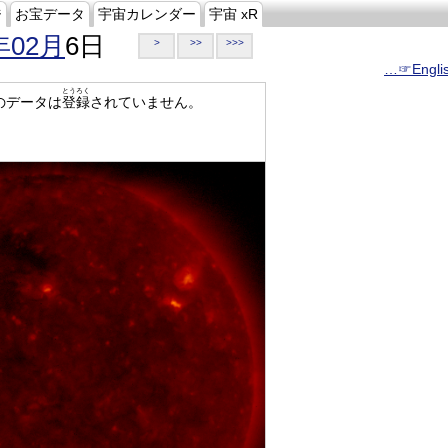
ジ
お宝データ
宇宙カレンダー
宇宙 xR
年02月
6日
>
>>
>>>
…☞Engli
とうろく
のデータは
登録
されていません。