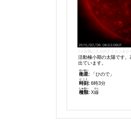
👈 お気に入りのアイコンをク
活動極小期の太陽です。
出ています。
えいせい
衛星
:
「ひので」
じこく
時刻
:
6時3分
しゅるい
せん
種類
:
X
線