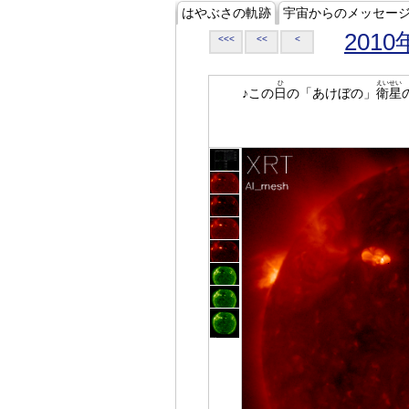
はやぶさの軌跡
宇宙からのメッセー
2010
<<<
<<
<
ひ
えいせい
♪この
日
の「あけぼの」
衛星