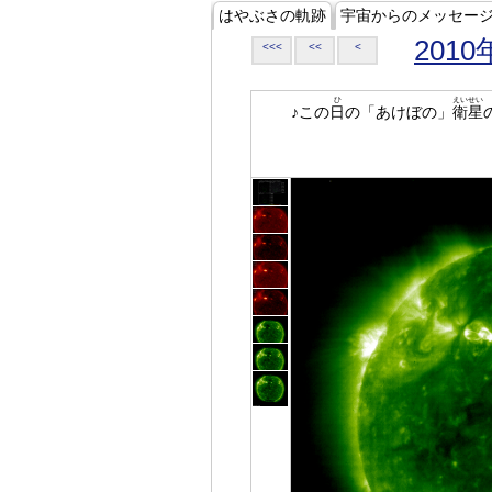
はやぶさの軌跡
宇宙からのメッセー
2010
<<<
<<
<
ひ
えいせい
♪この
日
の「あけぼの」
衛星