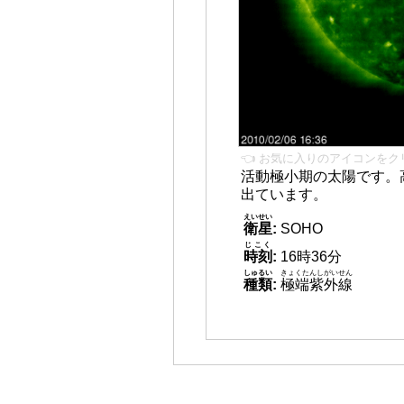
👈 お気に入りのアイコンをク
活動極小期の太陽です。
出ています。
えいせい
衛星
:
SOHO
じこく
時刻
:
16時36分
しゅるい
きょくたんしがいせん
種類
:
極端紫外線