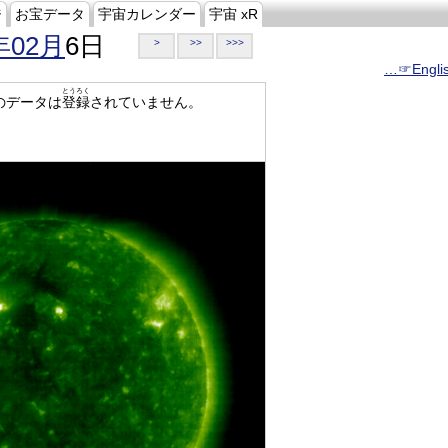
ジ
お宝データ
宇宙カレンダー
宇宙 xR
年02月
6日
>
>>
>>>
…☞Engli
とうろく
のデータは
登録
されていません。