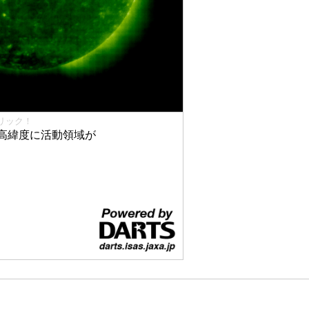
リック！
高緯度に活動領域が