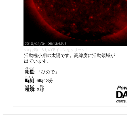
👈 お気に入りのアイコンをクリック！
活動極小期の太陽です。高緯度に活動領域が
出ています。
えいせい
衛星
:
「ひので」
じこく
時刻
:
6時13分
しゅるい
せん
種類
:
X
線