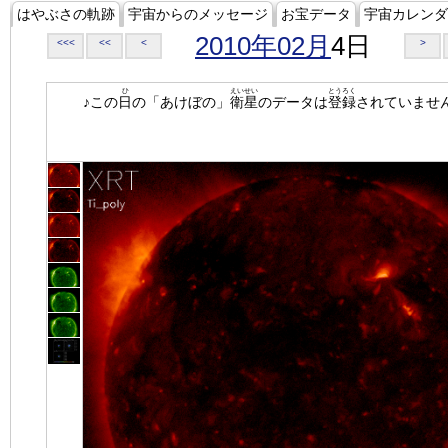
はやぶさの軌跡
宇宙からのメッセージ
お宝データ
宇宙カレンダ
2010年02月
4日
<<<
<<
<
>
ひ
えいせい
とうろく
♪この
日
の「あけぼの」
衛星
のデータは
登録
されていませ