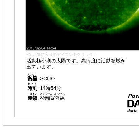
👈 お気に入りのアイコンをクリック！
活動極小期の太陽です。高緯度に活動領域が
出ています。
えいせい
衛星
:
SOHO
じこく
時刻
:
14時54分
しゅるい
きょくたんしがいせん
種類
:
極端紫外線