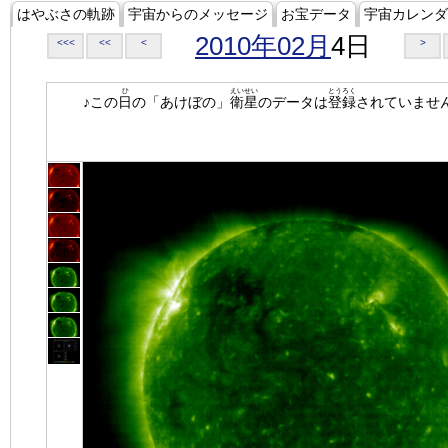
はやぶさの軌跡
宇宙からのメッセージ
お宝データ
宇宙カレンダ
2010年02月
4日
<<<
<<
<
>
ひ
えいせい
とうろく
♪この
日
の「あけぼの」
衛星
のデータは
登録
されていませ