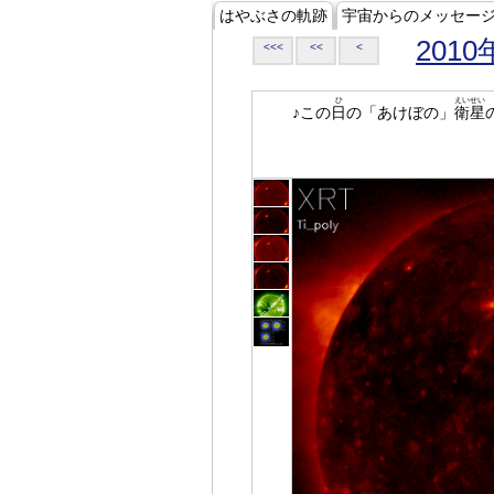
はやぶさの軌跡
宇宙からのメッセー
2010
<<<
<<
<
ひ
えいせい
♪この
日
の「あけぼの」
衛星