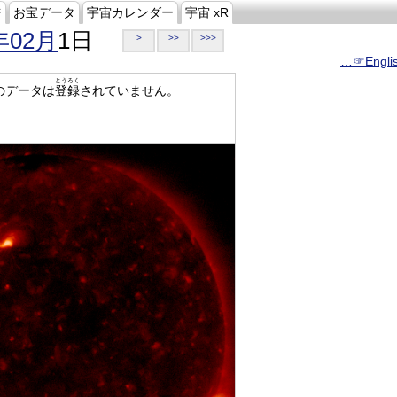
ジ
お宝データ
宇宙カレンダー
宇宙 xR
年02月
1日
>
>>
>>>
…☞Engli
とうろく
のデータは
登録
されていません。