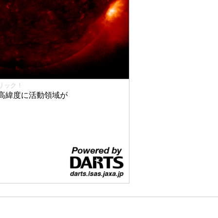
リック！
高緯度に活動領域が