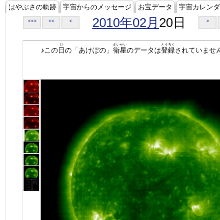
はやぶさの軌跡
宇宙からのメッセージ
お宝データ
宇宙カレンダ
2010年02月
20日
<<<
<<
<
>
ひ
えいせい
とうろく
♪この
日
の「あけぼの」
衛星
のデータは
登録
されていませ