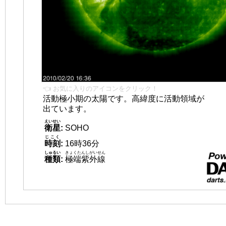
👈 お気に入りのアイコンをクリック！
活動極小期の太陽です。高緯度に活動領域が
出ています。
えいせい
衛星
:
SOHO
じこく
時刻
:
16時36分
しゅるい
きょくたんしがいせん
種類
:
極端紫外線