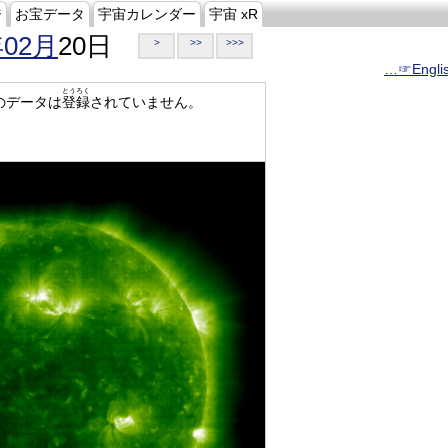
ジ
お宝データ
宇宙カレンダー
宇宙 xR
年02月
20日
>
>>
>>>
…☞Engli
とうろく
のデータは
登録
されていません。