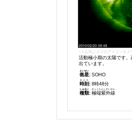
👈 お気に入りのアイコンをク
活動極小期の太陽です。
出ています。
えいせい
衛星
:
SOHO
じこく
時刻
:
8時48分
しゅるい
きょくたんしがいせん
種類
:
極端紫外線