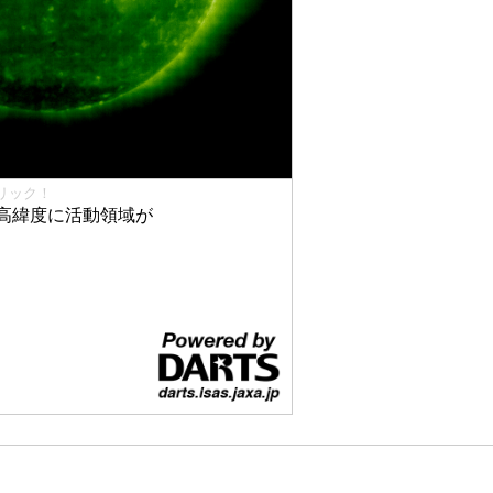
リック！
高緯度に活動領域が