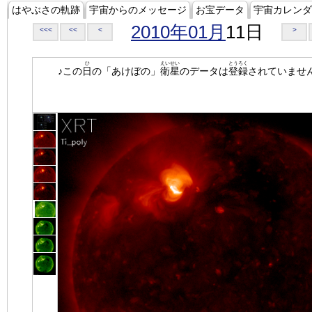
はやぶさの軌跡
宇宙からのメッセージ
お宝データ
宇宙カレンダ
2010年01月
11日
<<<
<<
<
>
ひ
えいせい
とうろく
♪この
日
の「あけぼの」
衛星
のデータは
登録
されていませ