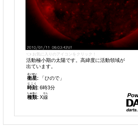
👈 お気に入りのアイコンをクリック！
活動極小期の太陽です。高緯度に活動領域が
出ています。
えいせい
衛星
:
「ひので」
じこく
時刻
:
6時3分
しゅるい
せん
種類
:
X
線