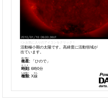
👈 お気に入りのアイコンをクリック！
活動極小期の太陽です。高緯度に活動領域が
出ています。
えいせい
衛星
:
「ひので」
じこく
時刻
:
6時0分
しゅるい
せん
種類
:
X
線