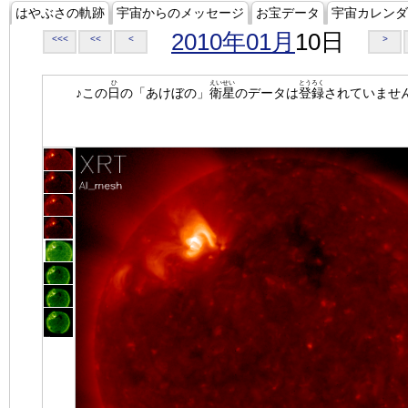
はやぶさの軌跡
宇宙からのメッセージ
お宝データ
宇宙カレンダ
2010年01月
10日
<<<
<<
<
>
ひ
えいせい
とうろく
♪この
日
の「あけぼの」
衛星
のデータは
登録
されていませ