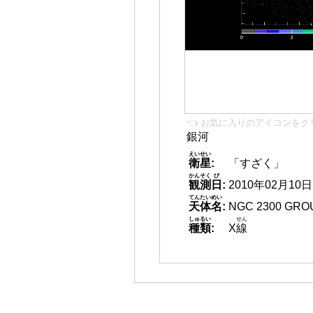
👈 お気に入りのアイコンをク
銀河
えいせい
衛星
:
「すざく」
かんそく
び
観測
日
:
2010年02月10日 0
てんたいめい
天体名
:
NGC 2300 GRO
しゅるい
せん
種類
:
X
線