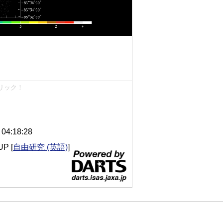
リック！
4:18:28
UP
[
自由研究 (英語)
]