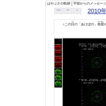
はやぶさの軌跡
宇宙からのメッセー
2010
<<<
<<
<
ひ
えいせい
♪この
日
の「あけぼの」
衛星