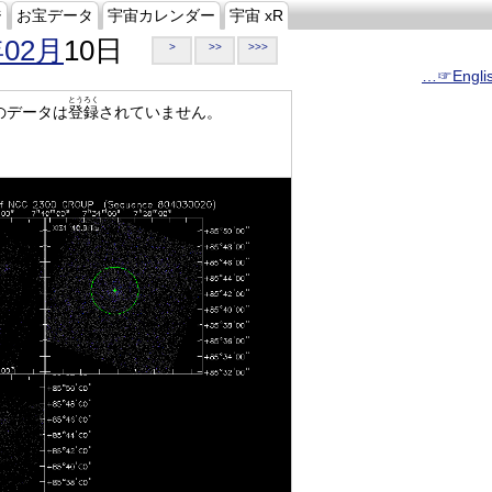
ジ
お宝データ
宇宙カレンダー
宇宙 xR
年02月
10日
>
>>
>>>
…☞Engli
とうろく
のデータは
登録
されていません。