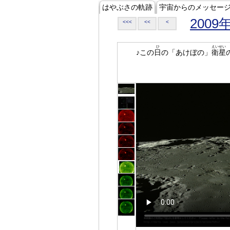
はやぶさの軌跡
宇宙からのメッセー
2009
<<<
<<
<
ひ
えいせい
♪この
日
の「あけぼの」
衛星