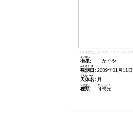
👈 お気に入りのアイコンをク
えいせい
衛星
:
「かぐや」
かんそく
び
観測
日
:
2009年01月11日 0
てんたいめい
天体名
:
月
しゅるい
かしこう
種類
:
可視光