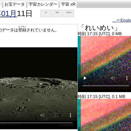
ジ
お宝データ
宇宙カレンダー
宇宙 xR
年01月
11日
>
>>
>>>
…☞Engli
「れいめい」
とうろく
のデータは
登録
されていません。
時刻 17:15 [UTC], 0 MB
時刻 17:15 [UTC], 0.1 MB