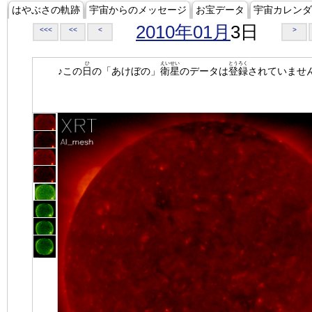
はやぶさの軌跡
宇宙からのメッセージ
お宝データ
宇宙カレンダ
2010年01月
3日
<<<
<<
<
>
ひ
えいせい
とうろく
♪この
日
の「あけぼの」
衛星
のデータは
登録
されていませ