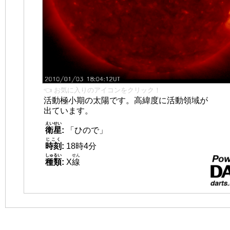
👈 お気に入りのアイコンをクリック！
活動極小期の太陽です。高緯度に活動領域が
出ています。
えいせい
衛星
:
「ひので」
じこく
時刻
:
18時4分
しゅるい
せん
種類
:
X
線