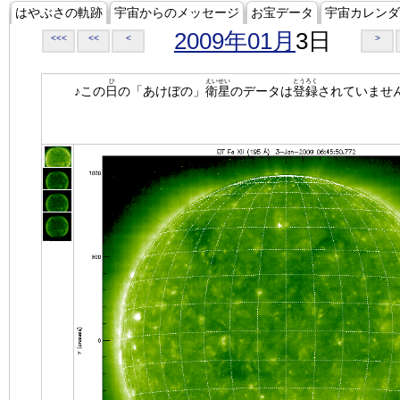
はやぶさの軌跡
宇宙からのメッセージ
お宝データ
宇宙カレンダ
2009年01月
3日
<<<
<<
<
>
ひ
えいせい
とうろく
♪この
日
の「あけぼの」
衛星
のデータは
登録
されていませ