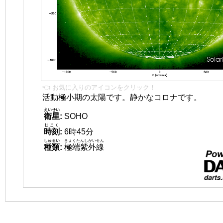
👈 お気に入りのアイコンをクリック！
活動極小期の太陽です。静かなコロナです。
えいせい
衛星
:
SOHO
じこく
時刻
:
6時45分
しゅるい
きょくたんしがいせん
種類
:
極端紫外線