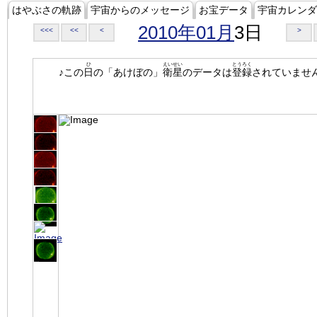
はやぶさの軌跡
宇宙からのメッセージ
お宝データ
宇宙カレンダ
2010年01月
3日
<<<
<<
<
>
ひ
えいせい
とうろく
♪この
日
の「あけぼの」
衛星
のデータは
登録
されていませ