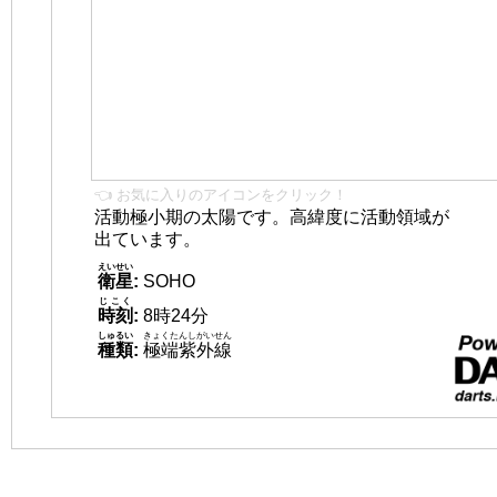
👈 お気に入りのアイコンをクリック！
活動極小期の太陽です。高緯度に活動領域が
出ています。
えいせい
衛星
:
SOHO
じこく
時刻
:
8時24分
しゅるい
きょくたんしがいせん
種類
:
極端紫外線