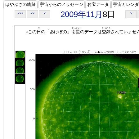
はやぶさの軌跡
宇宙からのメッセージ
お宝データ
宇宙カレンダ
2009年11月
8日
<<<
<<
<
>
ひ
えいせい
とうろく
♪この
日
の「あけぼの」
衛星
のデータは
登録
されていませ