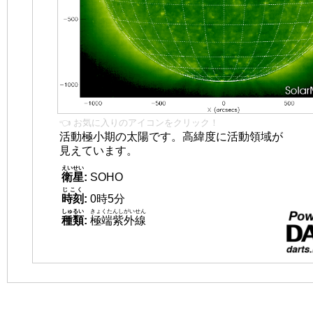
👈 お気に入りのアイコンをクリック！
活動極小期の太陽です。高緯度に活動領域が
見えています。
えいせい
衛星
:
SOHO
じこく
時刻
:
0時5分
しゅるい
きょくたんしがいせん
種類
:
極端紫外線