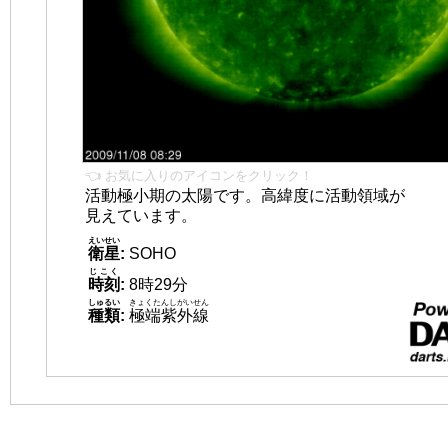
👈 お気に入りのアイコンをクリック！
活動極小期の太陽です。高緯度に活動領域が
見えています。
えいせい
衛星
:
SOHO
じこく
時刻
:
8時29分
しゅるい
きょくたんしがいせん
種類
:
極端紫外線