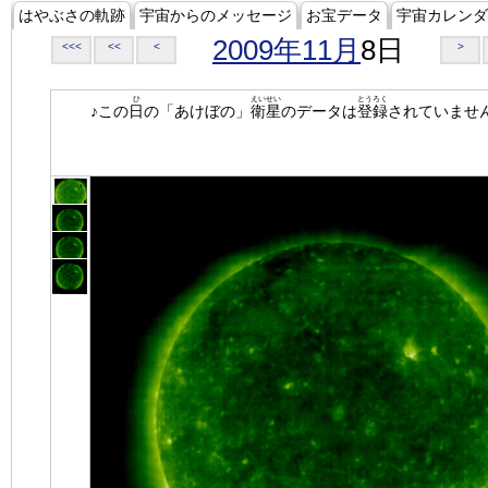
はやぶさの軌跡
宇宙からのメッセージ
お宝データ
宇宙カレンダ
2009年11月
8日
<<<
<<
<
>
ひ
えいせい
とうろく
♪この
日
の「あけぼの」
衛星
のデータは
登録
されていませ