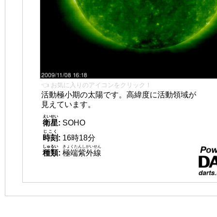
👈 お気に入りのアイコンをクリック！
活動極小期の太陽です。高緯度に活動領域が
見えています。
えいせい
衛星
:
SOHO
じこく
時刻
:
16時18分
しゅるい
きょくたんしがいせん
種類
:
極端紫外線