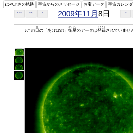
はやぶさの軌跡
宇宙からのメッセージ
お宝データ
宇宙カレンダ
2009年11月
8日
<<<
<<
<
>
ひ
えいせい
とうろく
♪この
日
の「あけぼの」
衛星
のデータは
登録
されていませ