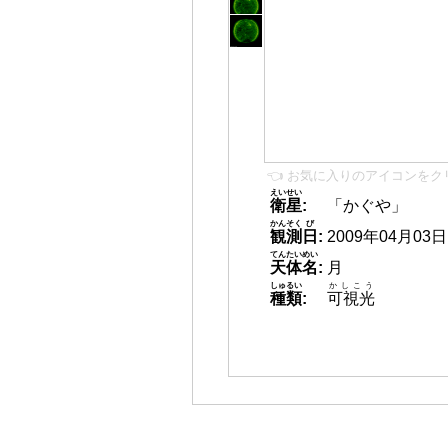
👈 お気に入りのアイコンをク
えいせい
衛星
:
「かぐや」
かんそく
び
観測
日
:
2009年04月03日 2
てんたいめい
天体名
:
月
しゅるい
かしこう
種類
:
可視光