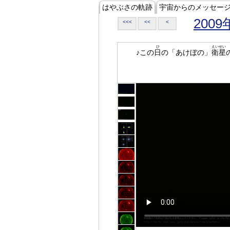
はやぶさの軌跡
宇宙からのメッセー
2009
<<<
<<
<
ひ
えいせい
♪この
日
の「あけぼの」
衛星