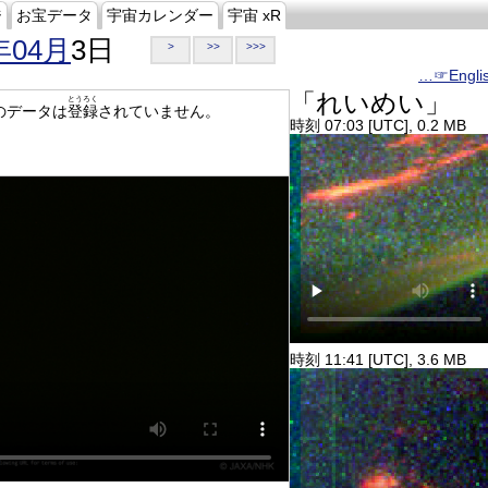
ジ
お宝データ
宇宙カレンダー
宇宙 xR
年04月
3日
>
>>
>>>
…☞Engli
「れいめい」
とうろく
のデータは
登録
されていません。
時刻 07:03 [UTC], 0.2 MB
時刻 11:41 [UTC], 3.6 MB