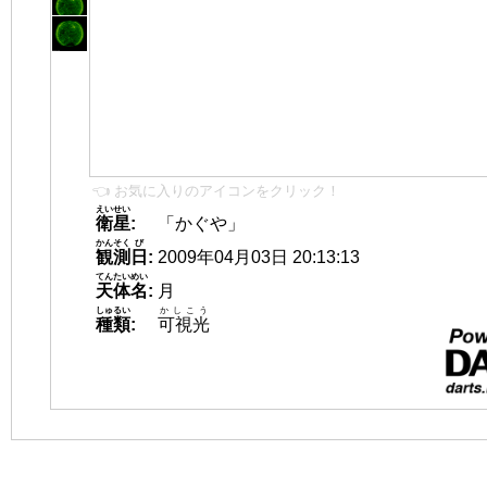
👈 お気に入りのアイコンをクリック！
えいせい
衛星
:
「かぐや」
かんそく
び
観測
日
:
2009年04月03日 20:13:13
てんたいめい
天体名
:
月
しゅるい
かしこう
種類
:
可視光