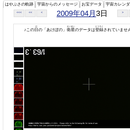
はやぶさの軌跡
宇宙からのメッセージ
お宝データ
宇宙カレンダ
2009年04月
3日
<<<
<<
<
>
ひ
えいせい
とうろく
♪この
日
の「あけぼの」
衛星
のデータは
登録
されていませ