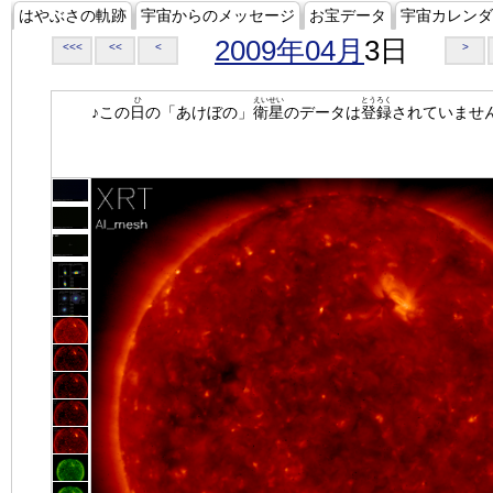
はやぶさの軌跡
宇宙からのメッセージ
お宝データ
宇宙カレンダ
2009年04月
3日
<<<
<<
<
>
ひ
えいせい
とうろく
♪この
日
の「あけぼの」
衛星
のデータは
登録
されていませ