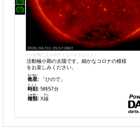
👈 お気に入りのアイコンをクリック！
活動極小期の太陽です。細かなコロナの模様
をお楽しみください。
えいせい
衛星
:
「ひので」
じこく
時刻
:
5時57分
しゅるい
せん
種類
:
X
線