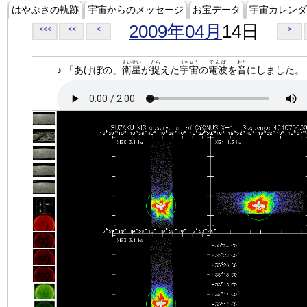
はやぶさの軌跡
宇宙からのメッセージ
お宝データ
宇宙カレンダ
2009年04月
14日
<<<
<<
<
>
えいせい
とら
うちゅう
でんぱ
おと
♪ 「あけぼの」
衛星
が
捉
えた
宇宙
の
電波
を
音
にしました。