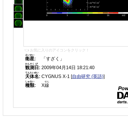
👈 お気に入りのアイコンをクリック！
えいせい
衛星
:
「すざく」
かんそく
び
観測
日
:
2009年04月14日 18:21:40
てんたいめい
天体名
:
CYGNUS X-1
[
自由研究 (英語)
]
しゅるい
せん
種類
:
X
線