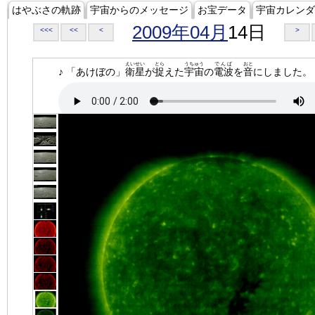
はやぶさの軌跡
宇宙からのメッセージ
お宝データ
宇宙カレンダ
2009年04月
14日
<<<
<<
<
>
えいせい
とら
うちゅう
でんぱ
おと
♪ 「あけぼの」
衛星
が
捉
えた
宇宙
の
電波
を
音
にしました。