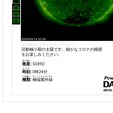
👈 お気に入りのアイコンをクリック！
活動極小期の太陽です。細かなコロナの模様
をお楽しみください。
えいせい
衛星
:
SOHO
じこく
時刻
:
0時24分
しゅるい
きょくたんしがいせん
種類
:
極端紫外線