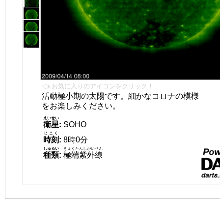
👈 お気に入りのアイコンをクリック！
活動極小期の太陽です。細かなコロナの模様
をお楽しみください。
えいせい
衛星
:
SOHO
じこく
時刻
:
8時0分
しゅるい
きょくたんしがいせん
種類
:
極端紫外線