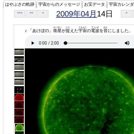
はやぶさの軌跡
宇宙からのメッセージ
お宝データ
宇宙カレンダ
2009年04月
14日
<<<
<<
<
>
えいせい
とら
うちゅう
でんぱ
おと
♪ 「あけぼの」
衛星
が
捉
えた
宇宙
の
電波
を
音
にしました。