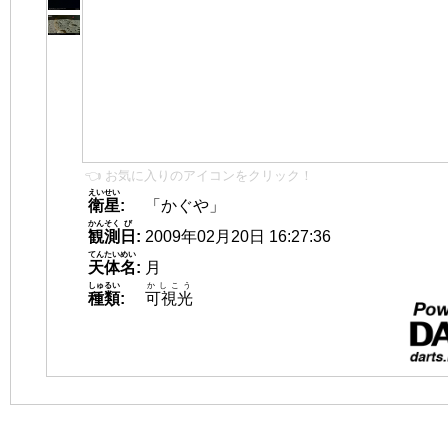
👈 お気に入りのアイコンをクリック！
えいせい
衛星
:
「かぐや」
かんそく
び
観測
日
:
2009年02月20日 16:27:36
てんたいめい
天体名
:
月
しゅるい
かしこう
種類
:
可視光