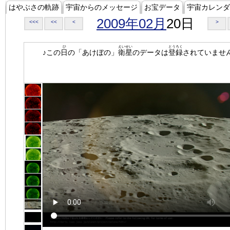
はやぶさの軌跡
宇宙からのメッセージ
お宝データ
宇宙カレンダ
2009年02月
20日
<<<
<<
<
>
ひ
えいせい
とうろく
♪この
日
の「あけぼの」
衛星
のデータは
登録
されていませ