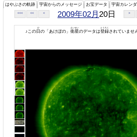
はやぶさの軌跡
宇宙からのメッセージ
お宝データ
宇宙カレンダ
2009年02月
20日
<<<
<<
<
>
ひ
えいせい
とうろく
♪この
日
の「あけぼの」
衛星
のデータは
登録
されていませ