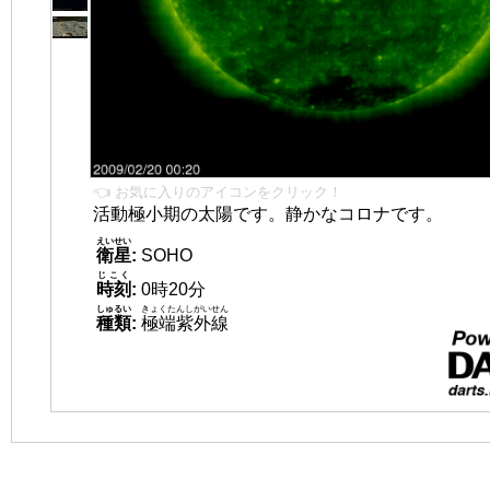
👈 お気に入りのアイコンをクリック！
活動極小期の太陽です。静かなコロナです。
えいせい
衛星
:
SOHO
じこく
時刻
:
0時20分
しゅるい
きょくたんしがいせん
種類
:
極端紫外線